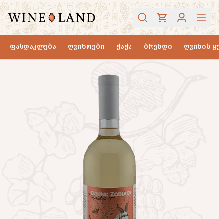
ფასდაკლება
ღვინოები
ჭაჭა
ბრენდი
ღვინის ყ