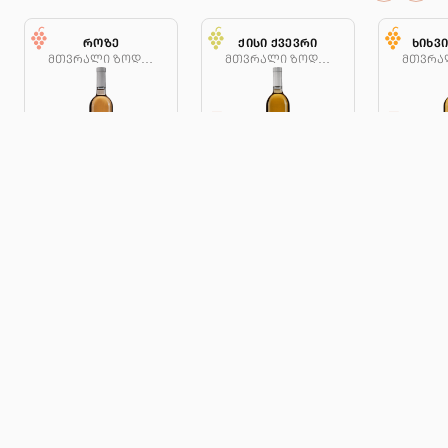
ᲠᲝᲖᲔ
ᲥᲘᲡᲘ ᲥᲕᲔᲕᲠᲘ
ᲮᲘᲮᲕᲘ
ᲛᲗᲕᲠᲐᲚᲘ ᲖᲝᲓᲘᲐ
ᲛᲗᲕᲠᲐᲚᲘ ᲖᲝᲓᲘᲐ
ᲛᲗᲕᲠᲐ
ᲥᲝᲔᲑᲘ
ᲥᲝᲔᲑᲘ
Ქ
ᲛᲨᲠᲐᲚᲘ
34.99 ₾
34.99 ₾
27.99