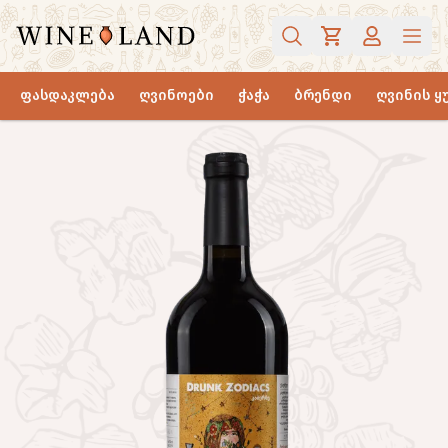
ფასდაკლება
ღვინოები
ჭაჭა
ბრენდი
ღვინის ყ