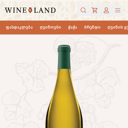
ფასდაკლება
ღვინოები
ჭაჭა
ბრენდი
ღვინის ყ