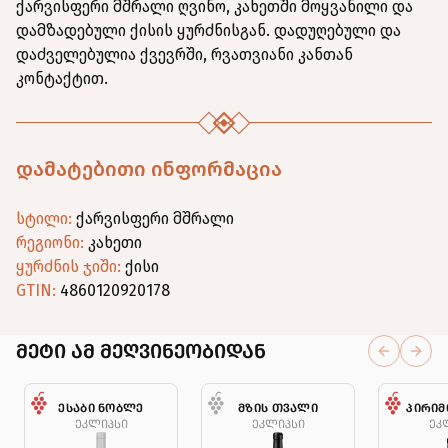
ქარვისფერი მშრალი ღვინო, კახეთში მოყვანილი და
დამზადებული ქისის ყურძნისგან. დადუღებული და
დაძველებულია ქვევრში, რვათვიანი კანთან
კონტაქტით.
დამატებითი ინფორმაცია
სტილი
:
ქარვისფერი
მშრალი
რეგიონი
:
კახეთი
ყურძნის ჯიში
:
ქისი
GTIN:
4860120920178
მეტი ამ მეღვინეობიდან
Previous 
Next 
ᲔᲡᲐᲑᲘ ᲜᲝᲑᲚᲔ
ᲛᲖᲘᲡ ᲗᲕᲐᲚᲘ
ᲞᲘᲠᲘᲛ
ᲔᲙᲚᲘᲞᲡᲘ
ᲔᲙᲚᲘᲞᲡᲘ
ᲔᲙ